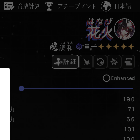
日本語
ー
育成計算
アチーブメント
はなび
花火
ちょうわ
量子
調和
詳細
Enhanced
/
20
P
190
71
攻撃力
66
防御力
101
速度
100
挑発