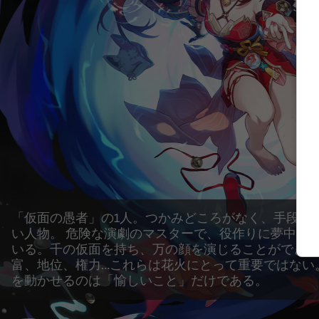
「仮面の愚者」の1人。つかみどころがなく、手段を
い人物。 危険な演劇のマスターで、役作りに夢中に
いる。千の仮面を持ち、万の顔を演じることができる
富、地位、権力…これらは花火にとって重要ではない
を動かせるのは「愉しいこと」だけである。