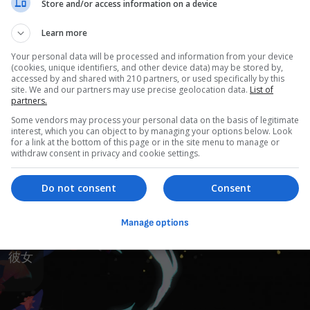
Store and/or access information on a device
Learn more
Your personal data will be processed and information from your device
(cookies, unique identifiers, and other device data) may be stored by,
accessed by and shared with 210 partners, or used specifically by this
site. We and our partners may use precise geolocation data.
List of
partners.
Some vendors may process your personal data on the basis of legitimate
interest, which you can object to by managing your options below. Look
for a link at the bottom of this page or in the site menu to manage or
withdraw consent in privacy and cookie settings.
Do not consent
Consent
選ばな
Manage options
なって
。
。彼女