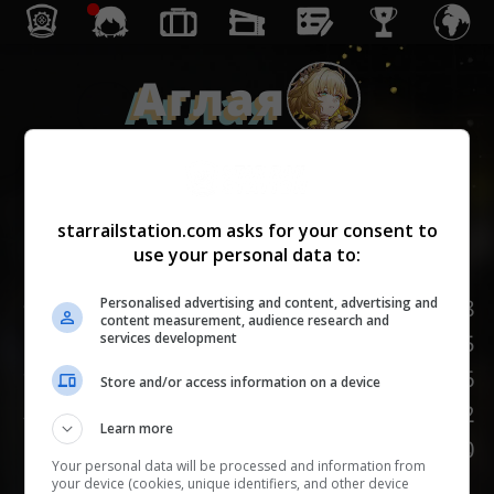
Аглая
Память
starrailstation.com asks for your consent to
use your personal data to:
Lv.
1
/
20
НР
168
Personalised advertising and content, advertising and
content measurement, audience research and
Сила атаки
95
services development
Защита
66
Store and/or access information on a device
Скорость
102
Learn more
НАСМЕШКА
100
Your personal data will be processed and information from
your device (cookies, unique identifiers, and other device