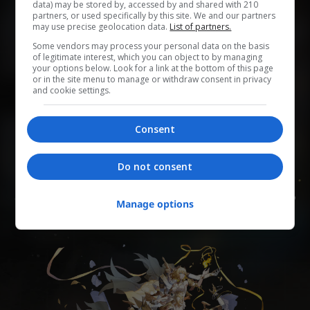
data) may be stored by, accessed by and shared with 210
partners, or used specifically by this site. We and our partners
may use precise geolocation data.
List of partners.
0
0
0
0
0
Some vendors may process your personal data on the basis
of legitimate interest, which you can object to by managing
Add to Planner
your options below. Look for a link at the bottom of this page
or in the site menu to manage or withdraw consent in privacy
and cookie settings.
В поцелованном рассветом священном городе ткач
Consent
прядёт золотую нить, связывая судьбы. Одна из
златиусов, чьё ядро пламени - романтика,
призывает героев этого мира вновь отправиться в
Do not consent
бесконечное путешествие. Чтобы свергнуть богов,
отобрать у них священный огонь и даровать новую
Manage options
жизнь погибающему Амфореусу.