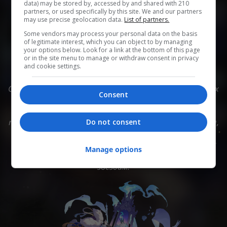
data) may be stored by, accessed by and shared with 210
partners, or used specifically by this site. We and our partners
may use precise geolocation data.
List of partners.
0
0
0
0
0
Some vendors may process your personal data on the basis
of legitimate interest, which you can object to by managing
Add to Planner
your options below. Look for a link at the bottom of this page
or in the site menu to manage or withdraw consent in privacy
and cookie settings.
Северная империя, утраченная династия, в холодных
Consent
землях которой пылает жажда завоеваний.
Владычица Керидра, златиус, обладающая ядром
пламени правосудия, ты должна расставить фигуры,
Do not consent
сыграть партию с богами, вынести приговор
отступникам и заложить основу для Преследующих
Manage options
пламя. - Это не конец. Путь Амфореуса лежит к
звёздам!