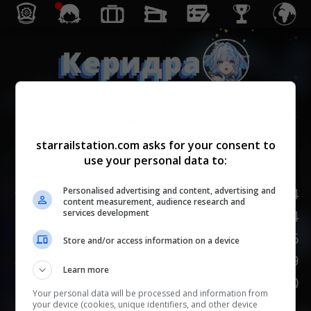
Керидра
Гармония
starrailstation.com asks for your consent to
use your personal data to:
Lv.
1
/
20
НР
184
Personalised advertising and content, advertising and
content measurement, audience research and
Сила атаки
84
services development
Защита
66
Store and/or access information on a device
Скорость
99
Learn more
НАСМЕШКА
100
Your personal data will be processed and information from
your device (cookies, unique identifiers, and other device