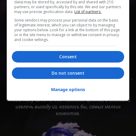
data) may be stored by, accessed by and shared with 210
partners, or used specifically by this site. We and our partners
may use precise geolocation data.
List of partners.
0
0
0
0
0
Some vendors may process your personal data on the basis
of legitimate interest, which you can object to by managing
Add to Planner
your options below. Look for a link at the bottom of this page
or in the site menu to manage or withdraw consent in privacy
and cookie settings.
ТОП-менеджер отдела стратегических инвестиций
Consent
Корпорации межзвёздного мира, одна из Десяти
каменных сердец. Её опорный камень - яшма долга.
Изящная и расчётливая заимодательница, которая
Do not consent
превосходно разбирается в тонкостях
человеческого сознания. Её личное увлечение -
Manage options
ломбард «Добрая яшма». Готова терпеливо ждать,
чтобы получить нечто наиболее ценное, и способна
извлечь выгоду из, казалось бы, самых мелких
клиентов.