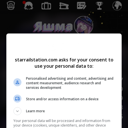
Яшма
Эрудиция
starrailstation.com asks for your consent to
use your personal data to:
Lv.
1
/
20
НР
147
Personalised advertising and content, advertising and
content measurement, audience research and
Сила атаки
89
services development
Защита
69
Store and/or access information on a device
Скорость
103
Learn more
НАСМЕШКА
75
Your personal data will be processed and information from
your device (cookies, unique identifiers, and other device